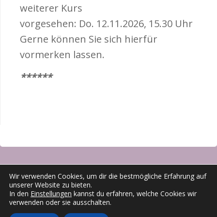
weiterer Kurs
vorgesehen: Do. 12.11.2026, 15.30 Uhr
Gerne können Sie sich hierfür
vormerken lassen.
******
Wir verwenden Cookies, um dir die bestmögliche Erfahrung auf
unserer Website zu bieten.
© Hospizgruppe Gaggenau |
Impressum
|
Datenschutz
|
Presseartikel
|
In den
Einstellungen
kannst du erfahren, welche Cookies wir
Facebook
|
Instagram
verwenden oder sie ausschalten.