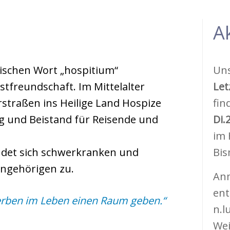
A
ischen Wort „hospitium“
Uns
tfreundschaft. Im Mittelalter
Let
rstraßen ins Heilige Land Hospize
fin
ng und Beistand für Reisende und
Di.
im 
et sich schwerkranken und
Bis
ngehörigen zu.
Anm
ent
rben im Leben einen Raum geben.“
n.l
Wei